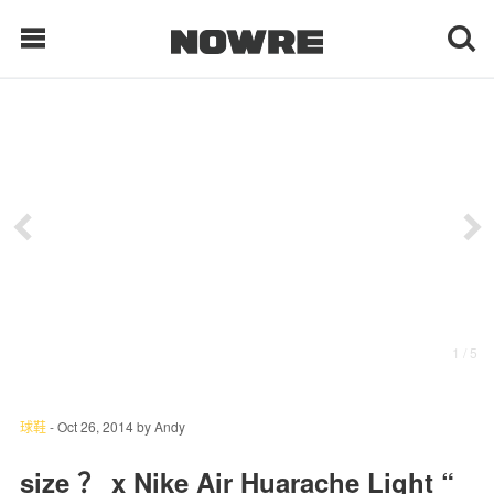
每日鲜榨
现客视点
每日栏目
时 尚
1
/ 5
球 鞋
生 活
球鞋
-
Oct 26, 2014
by
Andy
科 技
size ？ x Nike Air Huarache Light “