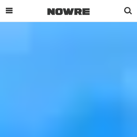
每日鲜榨
现客视点
每日栏目
时 尚
球 鞋
生 活
科 技