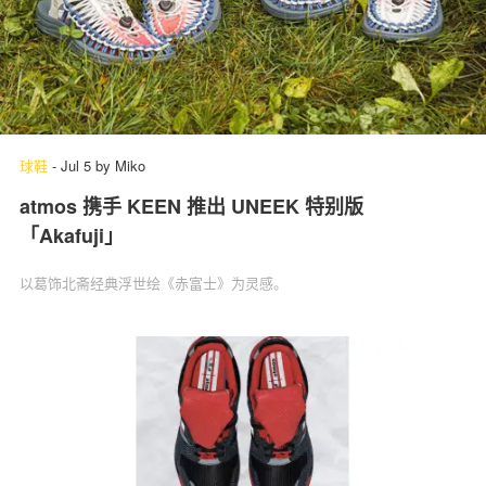
球鞋
-
Jul 5
by
Miko
atmos 携手 KEEN 推出 UNEEK 特别版
「Akafuji」
以葛饰北斋经典浮世绘《赤富士》为灵感。