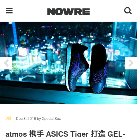
每日鲜榨
现客视点
每日栏目
时 尚
1
/ 6
球 鞋
生 活
球鞋
-
Dec 8, 2016
by
XpecialSux
科 技
atmos 携手 ASICS Tiger 打造 GEL-