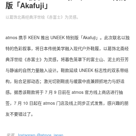
版「Akafuji」
以葛饰北斋经典浮世绘《赤富士》为灵感。
关于我们
联系我们
atmos 携手 KEEN 推出 UNEEK 特别版「Akafuji」。此次联名以独
特的色彩叙事，将日本传统美学融入现代户外鞋履，以葛饰北斋经
典浮世绘《赤富士》为灵感，将暮色笼罩下的富士山、泥土的芬芳
与静谧的自然力量融入设计。鞋款延续 UNEEK 标志性的双系带结
构，贴合足部动态；激光切割鞋底与缓震中底兼顾抓地力与舒适
感。据悉该鞋款将于 7 月 9 日前在 atmos 官方线上商店进行抽
签，7 月 10 日起在 atmos 门店及线上同步正式发售，感兴趣的朋
友不要错过了。
来源
Instagram @atmos_japan