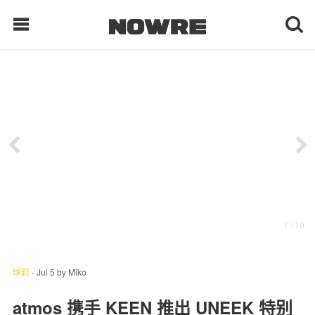
每日鲜榨
现客视点
每日栏目
时 尚
1
/ 10
球 鞋
生 活
球鞋
-
Jul 5
by
Miko
科 技
atmos 携手 KEEN 推出 UNEEK 特别