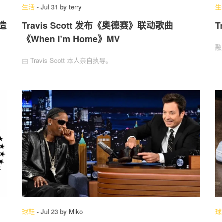
生活
-
Jul 31
by
terry
生
造
Travis Scott 发布《奥德赛》联动歌曲
T
《When I’m Home》MV
融
由 Travis Scott 本人亲自执导。
球鞋
-
Jul 23
by
Miko
球