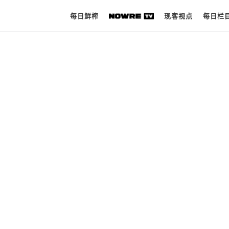
每日鲜榨
现客视点
每日栏
每日鲜榨
现客视点
每日栏目
时 尚
球 鞋
生 活
科 技