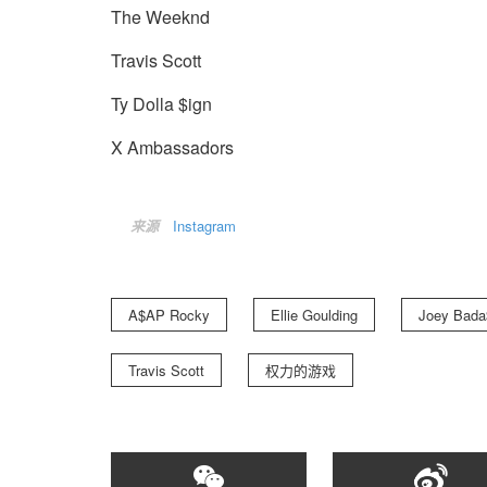
The Weeknd
Travis Scott
Ty Dolla $ign
X Ambassadors
来源
Instagram
A$AP Rocky
Ellie Goulding
Joey Bada
Travis Scott
权力的游戏