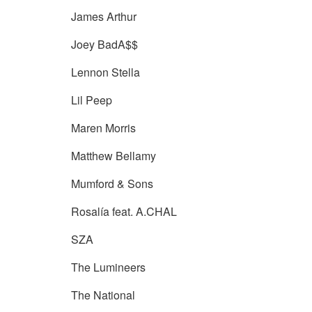
James Arthur
Joey BadA$$
Lennon Stella
Lil Peep
Maren Morris
Matthew Bellamy
Mumford & Sons
Rosalía feat. A.CHAL
SZA
The Lumineers
The National