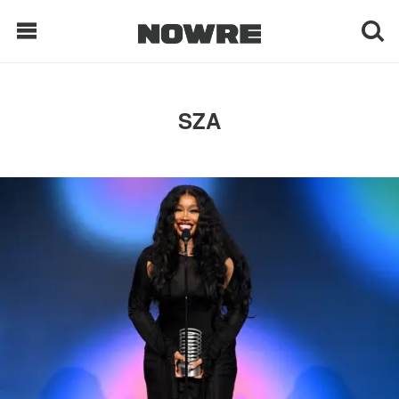
每日鲜榨
SZA
现客视点
每日栏目
时 尚
球 鞋
生 活
科 技