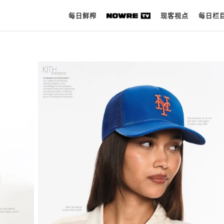
每日鲜榨
现客视点
每日栏
每日鲜榨
现客视点
每日栏目
时 尚
球 鞋
生 活
科 技