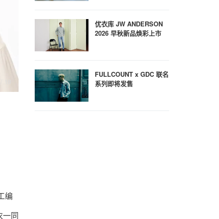
优衣库 JW ANDERSON
2026 早秋新品焕彩上市
FULLCOUNT x GDC 联名
8
/ 18
系列即将发售
工编
衣一同