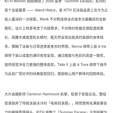
KITH Women 刚刚揭晓了 2026 夏季「Summer Escape」系列的
首个泳装篇章 —— Island Hiatus，是 KITH 在泳装品类上迄今为止
投入最深的一次探索。Marik 不对称连体泳衣是本次最瞩目的全新
廓形，设计上特意考虑了内搭需求，不对称的剪裁在搭配透视罩
衫、高腰半裙或宽松长裤时，能天然呈现出极具时装感的身体线
条，模糊了泳装与日常连体紧身衣的界限。Kenna 绑带上装 & Iris
绑带下装以成套的满印视觉呈现，通过图案与色彩的高度一致性，
提供视觉冲击力更强的整体造型。Talia II 上装 & Tova 绑带下装作
为此前广受好评的经典版型回归，稳固核心用户群体的回购体验。
大片由摄影师 Cameron Hammond 执掌，取景于安提瓜岛。整组
型录抛弃了传统泳装冰冷的「电商目录感」，转而使用充满故事张
力的编辑质感镜头。KITH 将整个「Summer Escape」企划拆解为