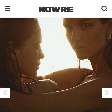
每日鲜榨
现客视点
每日栏目
时 尚
球 鞋
生 活
科 技