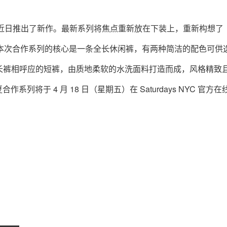
es 合作系列近日推出了新作。最新系列将焦点重新放在下装上，重新构想了
的轮廓。本次合作系列的核心是一条全长休闲裤，有两种简洁的配色可供
长裤相呼应的短裤，由质地柔软的水洗面料打造而成，风格精致
25 春夏合作系列将于 4 月 18 日（星期五）在 Saturdays NYC 官方