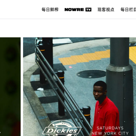
每日鲜榨
现客视点
每日栏
每日鲜榨
现客视点
每日栏目
时 尚
球 鞋
生 活
科 技