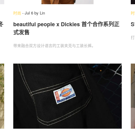
时尚
-
Jul 6
by
Lin
时
秋冬
beautiful people x Dickies 首个合作系列正
S
式发售
打
带来融合双方设计语言的工装夹克与工装长裤。