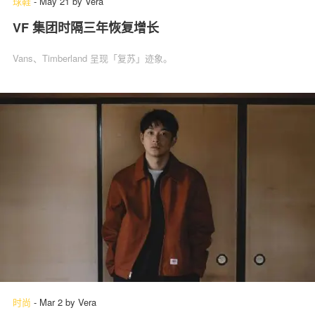
球鞋
-
May 21
by
Vera
VF 集团时隔三年恢复增长
Vans、Timberland 呈现「复苏」‌迹象。
时尚
-
Mar 2
by
Vera