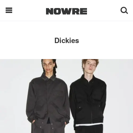
每日鲜榨
Dickies
现客视点
每日栏目
时 尚
球 鞋
生 活
科 技