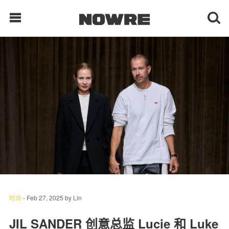
每日鲜榨
现客视点
每日栏目
时 尚
球 鞋
生 活
时尚
-
Feb 27, 2025
by
Lin
科 技
JIL SANDER 创意总监 Lucie 和 Luke