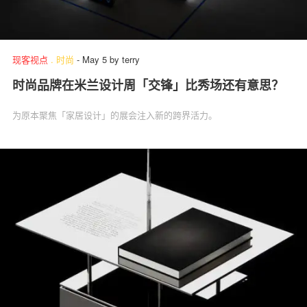
现客视点
.
时尚
-
May 5
by
terry
时尚品牌在米兰设计周「交锋」比秀场还有意思？
为原本聚焦「家居设计」的展会注入新的跨界活力。