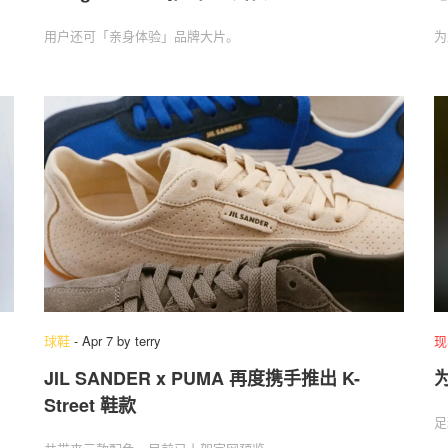
用户还可「亲身体验」‌品牌大片。
为
球鞋
-
Apr 7
by
terry
现
JIL SANDER x PUMA 再度携手推出 K-
Street 鞋款
足