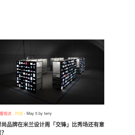
客视点
.
时尚
-
May 5
by
terry
时尚品牌在米兰设计周「交锋」比秀场还有意
思？