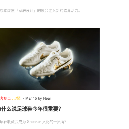
原本聚焦「家居设计」的展会注入新的跨界活力。
客视点
.
球鞋
-
Mar 15
by
Near
为什么说足球鞋今年很重要？
球鞋收藏会成为 Sneaker 文化的一员吗？