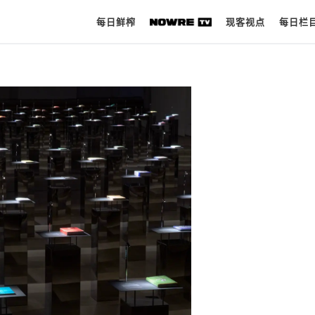
每日鲜榨
现客视点
每日栏
每日鲜榨
现客视点
每日栏目
时 尚
球 鞋
生 活
科 技