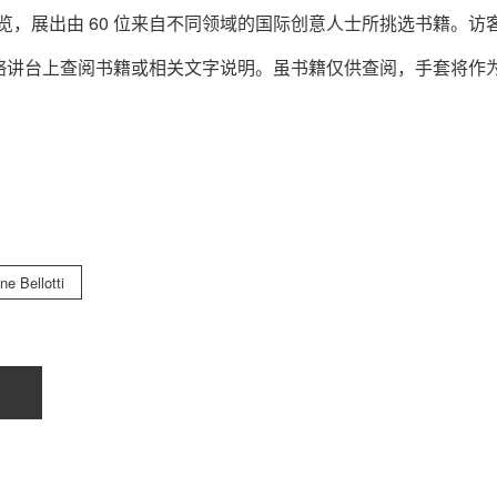
办一场展览，展出由 60 位来自不同领域的国际创意人士所挑选书籍。访
铬讲台上查阅书籍或相关文字说明。虽书籍仅供查阅，手套将作
e Bellotti