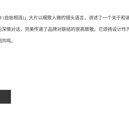
e Legati (自始相连)」大片以细致入微的镜头语言，讲述了一个关于和
的深情对话，完美传递了品牌对联结的崇高致敬。它颂扬设计作
相共鸣。