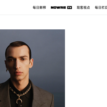
每日鲜榨
现客视点
每日栏
每日鲜榨
现客视点
每日栏目
时 尚
球 鞋
生 活
科 技