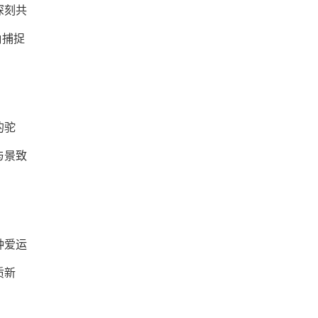
深刻共
角捕捉
的驼
与景致
钟爱运
质新
。