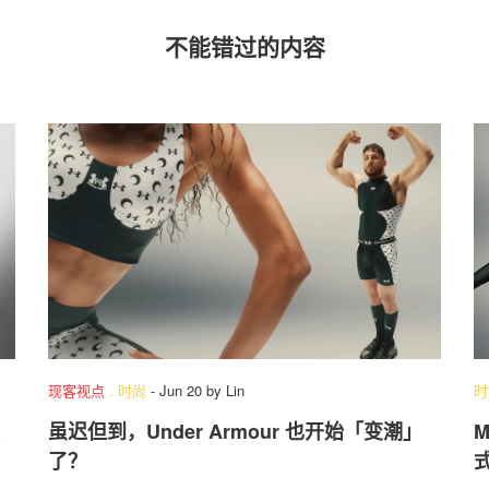
不能错过的内容
现客视点
.
时尚
-
Jun 20
by
Lin
时
虽迟但到，Under Armour 也开始「变潮」
M
了？