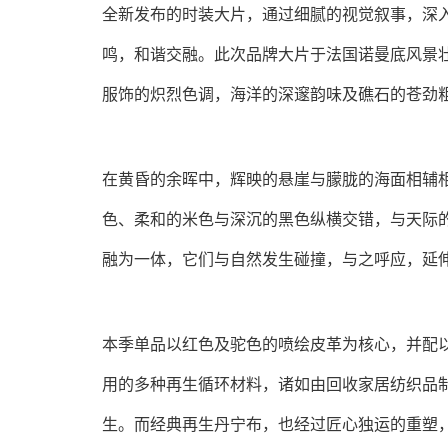
全新发布的时装大片，通过细腻的视觉叙事，深
鸣，和谐交融。此次品牌大片于法国诺曼底风景壮丽的埃
服饰的炽烈色调，海洋的深邃韵味及礁石的苍劲
在黄昏的余晖中，辉映的悬崖与朦胧的海面相辅
色、柔和的米色与深沉的黑色纵横交错，与天际
融为一体，它们与自然发生碰撞，与之呼应，延
本季单品以红色及驼色的喷绘皮革为核心，并配
用的多种再生循环材料，诸如由回收家居纺织品
生。而经典再生丹宁布，也经过匠心独运的重塑