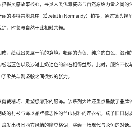
入挖掘灵感故事核心，寻觅人类优雅姿态与自然原始力量之间的
特雷塔悬崖（Étretat in Normandy）拍摄，通过镜头视
粗犷，时装与自然于此相融共舞。
相成，绘就出灵犀一笔的意境。艳丽的赤色、纯净的白色、温雅
的板岩蓝色以及沙滩上奶油色的卵石相得益彰。此时，服饰不仅
伸了柔美与刚坚毅之间微妙的张力。
以剪裁精巧、雕塑感廓形的服饰。该系列大片还重点呈献了品牌
制成的衬衫与饰以品牌标志性的丝巾材料的连衣裙，赋予旧日材
，焕发出极具西方风情的摩登格调，演绎一场现代与永恒的对话