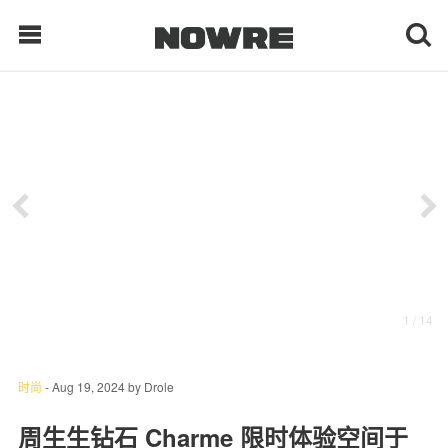
每日鲜榨
现客视点
每日栏目
时 尚
1
/ 14
球 鞋
生 活
时尚
-
Aug 19, 2024
by
Drole
科 技
周生生钻石 Charme 限时体验空间于