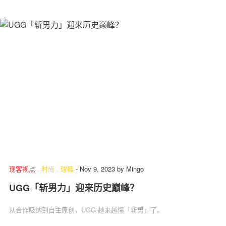
现客视点
.
时尚
.
球鞋
-
Nov 9, 2023
by
Mingo
UGG「斩男力」迎来历史巅峰？
从合作吸纳到自主原创，UGG 越来越懂「斩男」了。