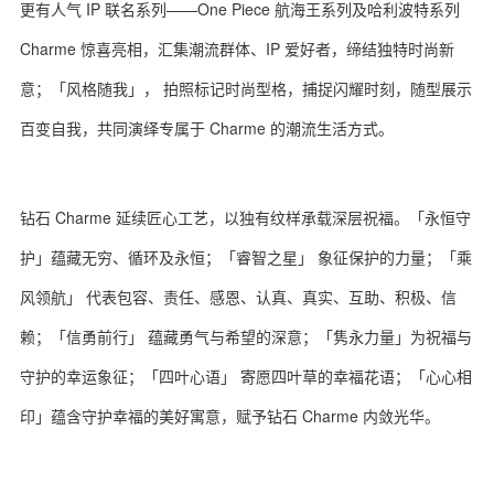
更有人气 IP 联名系列——One Piece 航海王系列及哈利波特系列
Charme 惊喜亮相，汇集潮流群体、IP 爱好者，缔结独特时尚新
意；「风格随我」， 拍照标记时尚型格，捕捉闪耀时刻，随型展示
百变自我，共同演绎专属于 Charme 的潮流生活方式。
钻石 Charme 延续匠心工艺，以独有纹样承载深层祝福。「永恒守
护」蕴藏无穷、循环及永恒；「睿智之星」 象征保护的力量；「乘
风领航」 代表包容、责任、感恩、认真、真实、互助、积极、信
赖；「信勇前行」 蕴藏勇气与希望的深意；「隽永力量」为祝福与
守护的幸运象征；「四叶心语」 寄愿四叶草的幸福花语；「心心相
印」蕴含守护幸福的美好寓意，赋予钻石 Charme 内敛光华。