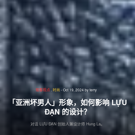
现客视点
.
时尚
-
Oct 19, 2024
by
terry
「亚洲坏男人」形象，如何影响 LỰU
ĐẠN 的设计？
对话 LỰU ĐẠN 创始人兼设计师 Hung La。