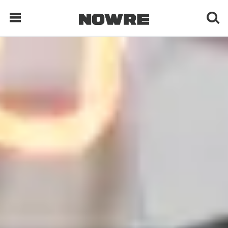
每日鲜榨
现客视点
每日栏目
时 尚
球 鞋
生 活
科 技