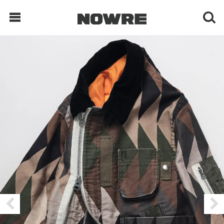
每日鲜榨
现客视点
每日栏目
时 尚
球 鞋
生 活
科 技