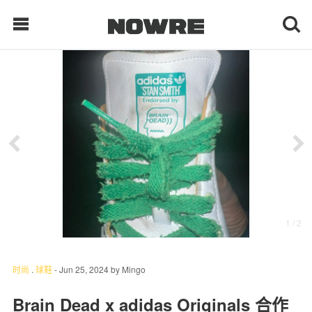
每日鲜榨
现客视点
每日栏目
时 尚
1
/ 2
球 鞋
生 活
时尚
.
球鞋
-
Jun 25, 2024
by
Mingo
科 技
Brain Dead x adidas Originals 合作