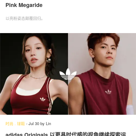
Pink Megaride
以亮粉姿态颠覆回归。
时尚
.
球鞋
-
Jul 30
by
Lin
adidas Originals 以更具时代感的视角继续探索运