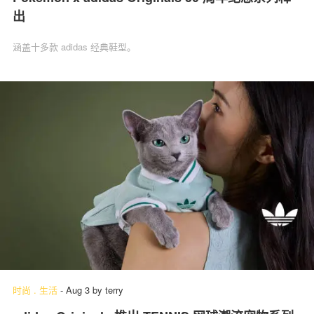
出
涵盖十多款 adidas 经典鞋型。
时尚
.
生活
-
Aug 3
by
terry