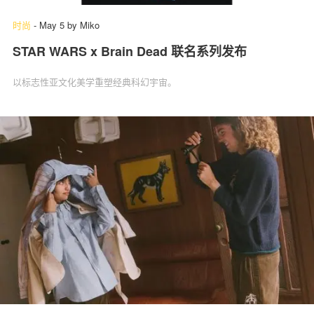
时尚
-
May 5
by
Miko
STAR WARS x Brain Dead 联名系列发布
以标志性亚文化美学重塑经典科幻宇宙。