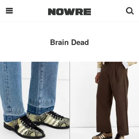
每日鲜榨
Brain Dead
现客视点
每日栏目
时 尚
球 鞋
生 活
科 技