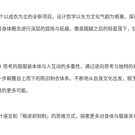
CT 11 是一个以成衣为主的全新项目。设计哲学以东方文化气韵为根基，
将身体概念进行深层的提炼与拓展。像是踢腿之后的轻盈落下，
CT 11 思考的是服装本体与人互动的多重性，通过逆向思考与独特的
一步颠覆自上而下的陈旧制衣体系。不断地从自身文化出发，赋
装的更多可能。
与平衡」设计语言和「叛逆却刻制」的思维方式，探索更多对身体与服装关