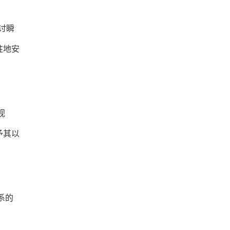
探讨瞬
驻地安
视
予其以
系的