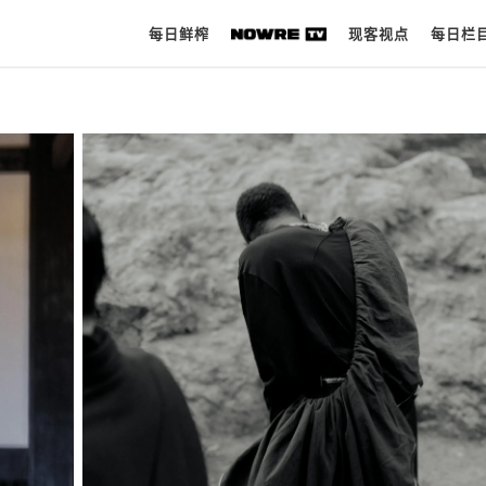
每日鲜榨
现客视点
每日栏
每日鲜榨
现客视点
每日栏目
时 尚
球 鞋
生 活
科 技