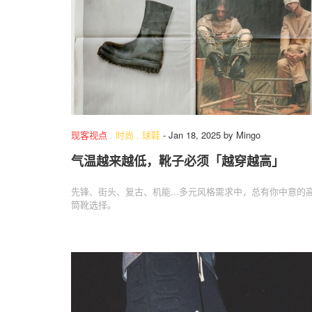
现客视点
.
时尚
.
球鞋
-
Jan 18, 2025
by
Mingo
气温越来越低，靴子必须「越穿越高」
先锋、街头、复古、机能...多元风格需求中，总有你中意的
筒靴选择。