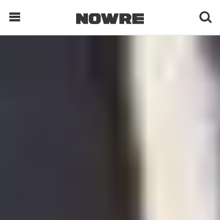
每日鲜榨
现客视点
每日栏目
时 尚
球 鞋
生 活
科 技