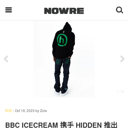
每日鲜榨
现客视点
每日栏目
时 尚
1
/ 9
球 鞋
生 活
时尚
-
Oct 19, 2023
by
Zola
科 技
BBC ICECREAM 携手 HIDDEN 推出