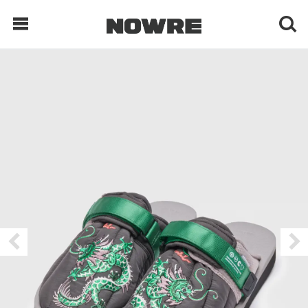
每日鲜榨
现客视点
每日栏目
时 尚
球 鞋
生 活
科 技