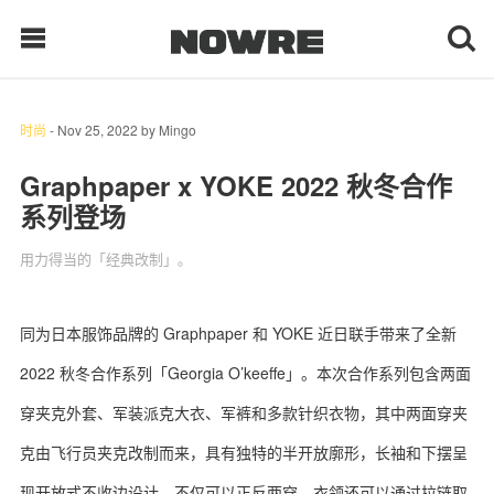
时尚
-
Nov 25, 2022
by
Mingo
每日鲜榨
Graphpaper x YOKE 2022 秋冬合作
系列登场
现客视点
用力得当的「经典改制」。
每日栏目
时 尚
同为日本服饰品牌的 Graphpaper 和 YOKE 近日联手带来了全新
2022 秋冬合作系列「Georgia O’keeffe」。本次合作系列包含两面
球 鞋
穿夹克外套、军装派克大衣、军裤和多款针织衣物，其中两面穿夹
生 活
克由飞行员夹克改制而来，具有独特的半开放廓形，长袖和下摆呈
科 技
现开放式不收边设计，不仅可以正反两穿，衣领还可以通过拉链取