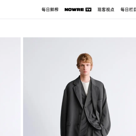
每日鲜榨
现客视点
每日栏
每日鲜榨
现客视点
每日栏目
时 尚
球 鞋
生 活
科 技