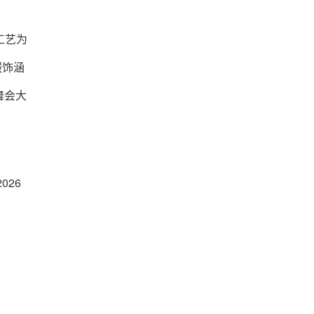
工艺为
服饰涵
舞会大
26