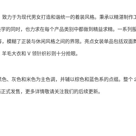
当代服装，致力于为现代男女打造和谐统一的着​​装风格。秉承以精湛制作
标志性美学的同时，也力求在每个产品类别中都做到精益求精。一系列
等，模糊了正装与休闲风格之间的界限。亮点女装单品包括双面
羊毛大衣和 V 领针织衫则十分抢眼。
色、灰色和米色为主色调，并辅以棕色和蓝色系的点缀。整个 20
定零售商正式发售，更多详情敬请关注我们的后续更新。