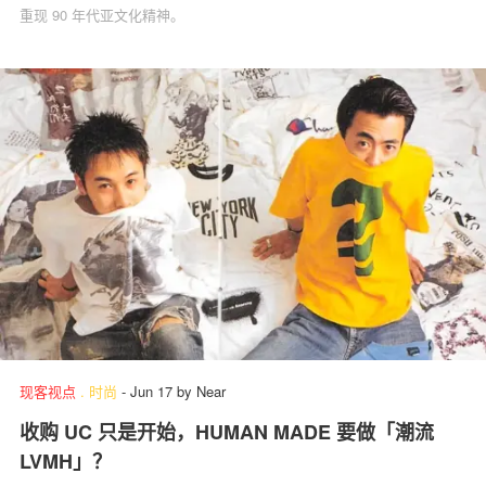
重现 90 年代亚文化精神。
现客视点
.
时尚
-
Jun 17
by
Near
收购 UC 只是开始，HUMAN MADE 要做「潮流
LVMH」？