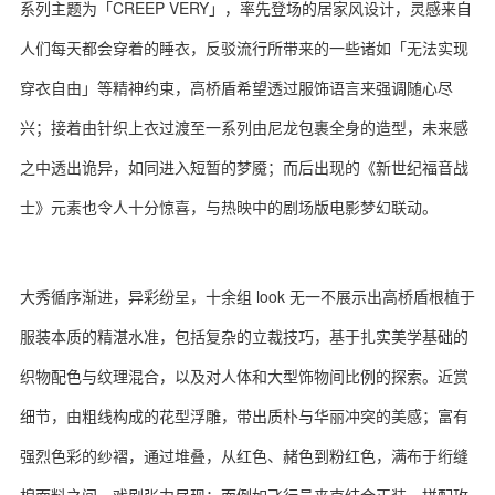
系列主题为「CREEP VERY」，率先登场的居家风设计，灵感来自
人们每天都会穿着的睡衣，反驳流行所带来的一些诸如「无法实现
穿衣自由」等精神约束，高桥盾希望透过服饰语言来强调随心尽
关于我们
联系我们
兴；接着由针织上衣过渡至一系列由尼龙包裹全身的造型，未来感
之中透出诡异，如同进入短暂的梦魇；而后出现的《新世纪福音战
士》元素也令人十分惊喜，与热映中的剧场版电影梦幻联动。
大秀循序渐进，异彩纷呈，十余组 look 无一不展示出高桥盾根植于
服装本质的精湛水准，包括复杂的立裁技巧，基于扎实美学基础的
织物配色与纹理混合，以及对人体和大型饰物间比例的探索。近赏
细节，由粗线构成的花型浮雕，带出质朴与华丽冲突的美感；富有
强烈色彩的纱褶，通过堆叠，从红色、赭色到粉红色，满布于绗缝