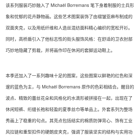
该系列服装巧妙融入了 Michaël Borremans 笔下身着制服的士兵形
象和忧郁的花卉静物画。这些艺术图案装饰了由褶皱亚麻布制成的
双面夹克，以及用纸纤维和人造丝混纺面料精心编织的宽松开衫。
关于我们
联系我们
同时，高桥盾引入了他标志性的街头服饰风格：在舒适的卫衣肘部
巧妙地隐藏了剪裁，并将画作印在休闲的套脚运动鞋上。
本季还加入了一系列趣味十足的图案，这些图案以鲜艳的红色和深
邃的蓝色为主，与 Michaël Borremans 原作的色彩相结合。醒目的
波点、精致的蕾丝花朵和风格化的水滴形被拼接在一起，出现在了
休闲短裤、绗缝长袍和轻盈的夏季丝巾等单品上。外套系列为整场
秀画上了稳重的句点。其亮点包括结实的棉质防弹背心、饰有工业
风拉链和重型扣件的硬朗皮夹克，强调了服装坚实的结构与实用功