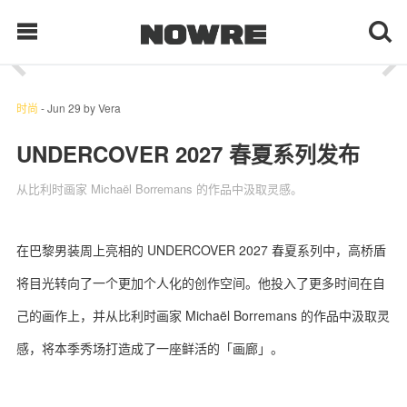
1
/ 44
每日鲜榨
时尚
-
Jun 29
by
Vera
UNDERCOVER 2027 春夏系列发布
现客视点
从比利时画家 Michaël Borremans 的作品中汲取灵感。
每日栏目
在巴黎男装周上亮相的 UNDERCOVER 2027 春夏系列中，高桥盾
时 尚
将目光转向了一个更加个人化的创作空间。他投入了更多时间在自
球 鞋
己的画作上，并从比利时画家 Michaël Borremans 的作品中汲取灵
感，将本季秀场打造成了一座鲜活的「画廊」‌。
生 活
科 技