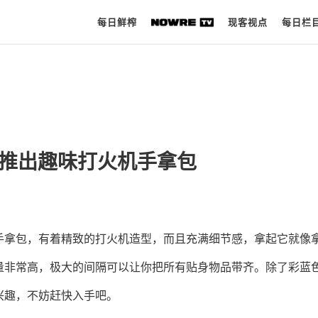
每日鲜榨
现客视点
每日栏
每日鲜榨
现客视点
no 推出趣味打火机手拿包
每日栏目
时 尚
球 鞋
列的这款打火机手拿包，有着精致的打火机造型，而且充满细节感，拿起它就像
生 活
量非常高，极大的间隔可以让你把所有贴身物品带齐。除了彩蓝
科 技
兴趣，不妨赶快入手吧。