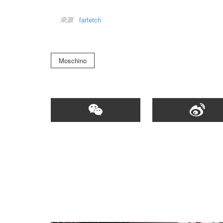
来源
farfetch
Moschino