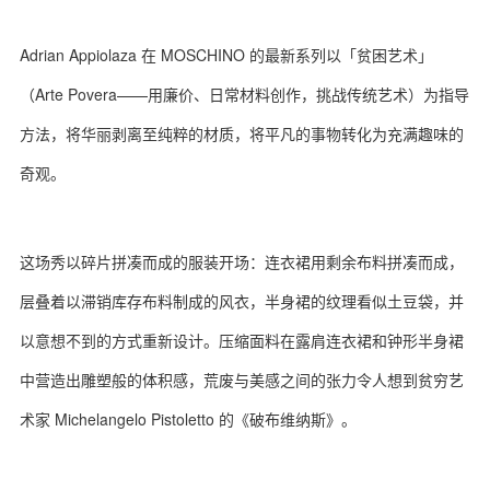
Adrian Appiolaza 在 MOSCHINO 的最新系列以「贫困艺术」
（Arte Povera——用廉价、日常材料创作，挑战传统艺术）为指导
方法，将华丽剥离至纯粹的材质，将平凡的事物转化为充满趣味的
奇观。
这场秀以碎片拼凑而成的服装开场：连衣裙用剩余布料拼凑而成，
层叠着以滞销库存布料制成的风衣，半身裙的纹理看似土豆袋，并
以意想不到的方式重新设计。压缩面料在露肩连衣裙和钟形半身裙
中营造出雕塑般的体积感，荒废与美感之间的张力令人想到贫穷艺
术家 Michelangelo Pistoletto 的《破布维纳斯》。