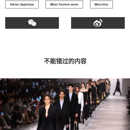
Adrian Appiolaza
Milan Fashion week
Moschino
不能错过的内容