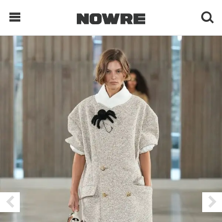
每日鲜榨
现客视点
每日栏目
时 尚
球 鞋
生 活
科 技