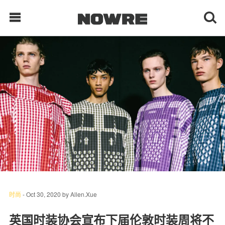
每日鲜榨
现客视点
每日栏目
时 尚
球 鞋
生 活
时尚
-
Oct 30, 2020
by
Allen.Xue
科 技
英国时装协会宣布下届伦敦时装周将不