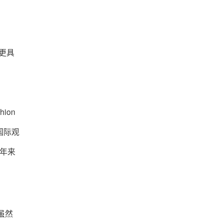
造更具
ion
量国际观
近年来
虽然