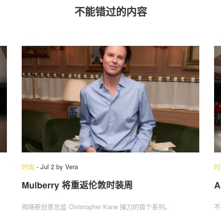
不能错过的内容
时尚
-
Jul 2
by
Vera
时
Mulberry 将重返伦敦时装周
A
揭晓新创意总监 Christopher Kane 操刀的首个系列。
不