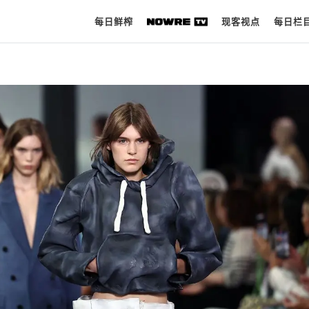
每日鲜榨
现客视点
每日栏
每日鲜榨
现客视点
每日栏目
时 尚
球 鞋
生 活
科 技