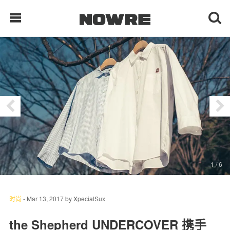
每日鲜榨
现客视点
每日栏目
时 尚
1
/ 6
球 鞋
生 活
时尚
-
Mar 13, 2017
by
XpecialSux
科 技
the Shepherd UNDERCOVER 携手