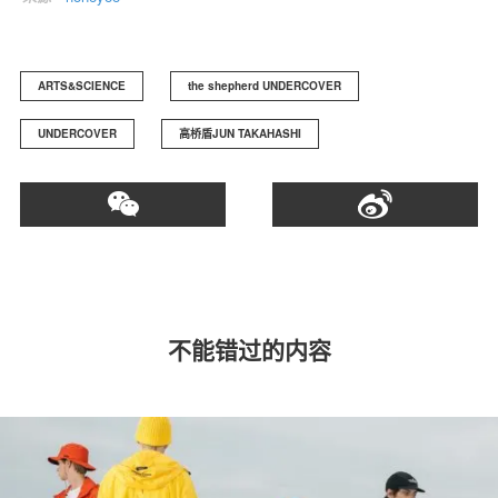
ARTS&SCIENCE
the shepherd UNDERCOVER
UNDERCOVER
高桥盾JUN TAKAHASHI
不能错过的内容