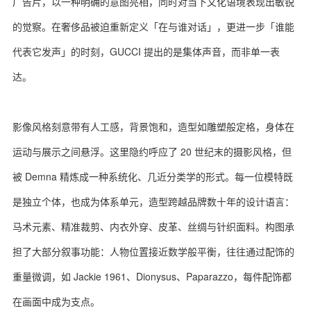
广告片，以一种明确的意图亮相，同时对当下文化语境表现出敏锐
的觉察。在奢侈品被迫重新定义「在与谁对话」，更进一步「谁能
代表它发声」的时刻，GUCCI 提出的是集体声音，而非单一表
达。
影像风格刻意带有人工感，背景饱和，造型如雕塑般定格，身体在
运动与展示之间悬浮。这里隐约呼应了 20 世纪末的摄影风格，但
被 Demna 精炼成一种系统化、几近分类学的形式。每一位模特既
是独立个体，也成为体系单元，造型跨越品牌数十年的设计语言：
马术元素、精准裁剪、内衣外穿、皮革、丝绸与针织面料。构图承
担了大部分叙事功能：人物位置接近数学般平衡，往往通过配饰的
重量微调，如 Jackie 1961、Dionysus、Paparazzo，每件配饰都
在画面中成为支点。