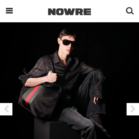
每日鲜榨
现客视点
每日栏目
时 尚
球 鞋
生 活
科 技