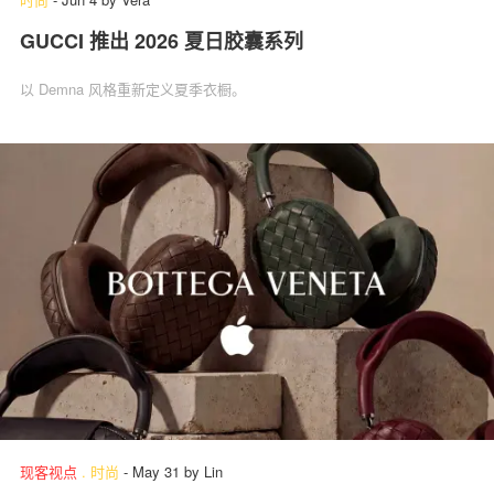
GUCCI 推出 2026 夏日胶囊系列
以 Demna 风格重新定义夏季衣橱。
现客视点
.
时尚
-
May 31
by
Lin