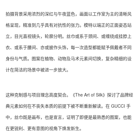
拍摄背景采用浓烈的深红与午夜蓝色，画面以工作室为主的清晰风
格呈现，精准到几乎具有对抗性的张力。模特以端正的正面姿态站
关于我们
联系我们
立，目光直视镜头，轮廓分明。丝巾或系于颈间、或缠绕成挂脖上
衣、或系于腰间、亦或披作头饰，每一次造型都能赋予佩戴者不同
身份与气质。图案在植物、动物及马术元素间切换，复杂精细的设
计在简洁的场景中被进一步放大。
这种克制感与项目理念高度契合。《The Art of Silk》探讨了品牌经
典元素如何在不丧失本质的前提下被不断重新解读。在 GUCCI 手
中，丝巾既是画布，也是宣言，证明了即便是最熟悉的图案，也能
在更锐利、更有意图的视角下焕发新生。