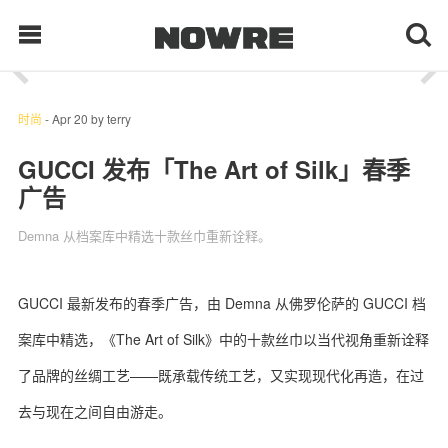
1
/ 18
每日鲜榨
时尚
-
Apr 20
by
terry
GUCCI 发布「The Art of Silk」春季
广告
现客视点
Demna 从档案库中精选十款丝巾重新诠释。
每日栏目
时 尚
GUCCI 最新发布的春季广告，由 Demna 从佛罗伦萨的 GUCCI 档
案库中精选，《The Art of Silk》中的十款丝巾以当代视角重新诠释
球 鞋
了品牌的丝绸工艺——既承载传统工艺，又实现现代化再造，在过
生 活
去与现在之间自由游走。
科 技