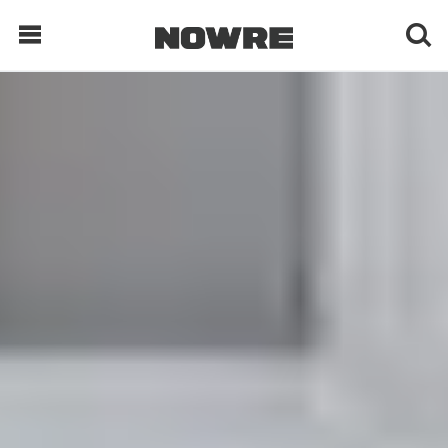
每日鲜榨
现客视点
每日栏目
时 尚
球 鞋
生 活
科 技