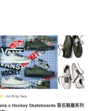
鞋
-
Jul 20
by
Vera
ans x Hockey Skateboards 联名鞋履系列