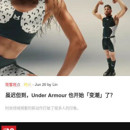
现客视点
.
时尚
-
Jun 20
by
Lin
虽迟但到，Under Armour 也开始「变潮」了？
时尚领域频繁的新动作打破了很多人的印象。