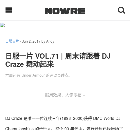
每日鲜榨
日服壹片
-
Jun 2, 2017
by
Andy
日服一片 VOL.71 | 周末请跟着 DJ
现客视点
Craze 舞动起来
每日栏目
本周还有 Under Armour 的运动员睡衣。
时 尚
服用效果：大饱眼福 –
球 鞋
生 活
DJ Craze 是唯一一位连续三年(1998–2000)获得 DMC World DJ
科 技
Championships 的音乐人。整个 90 年代中，流行音乐已经接纳了