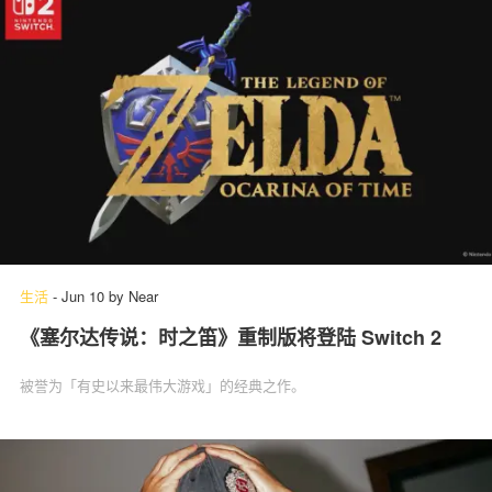
生活
-
Jun 10
by
Near
《塞尔达传说：时之笛》重制版将登陆 Switch 2
被誉为「有史以来最伟大游戏」的经典之作。