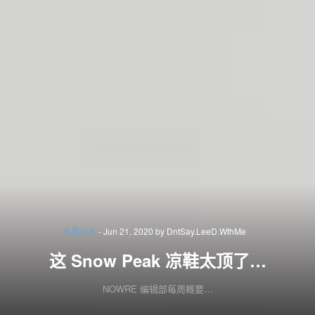
本周心水
-
Jun 21, 2020
by
DntSay.LeeD.WthMe
这 Snow Peak 凉鞋太顶了…
NOWRE 编辑部每周概要…