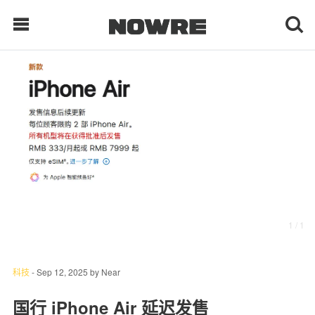
每日鲜榨
现客视点
每日栏目
时 尚
1
/ 1
球 鞋
生 活
科技
-
Sep 12, 2025
by
Near
科 技
国行 iPhone Air 延迟发售