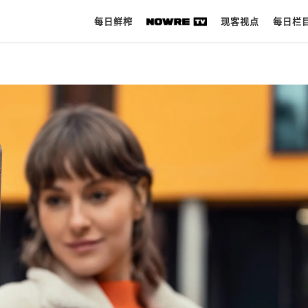
每日鲜榨
现客视点
每日栏
每日鲜榨
现客视点
每日栏目
时 尚
球 鞋
生 活
科 技