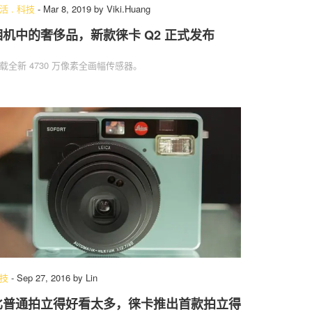
活
.
科技
-
Mar 8, 2019
by
Viki.Huang
相机中的奢侈品，新款徕卡 Q2 正式发布
载全新 4730 万像素全画幅传感器。
技
-
Sep 27, 2016
by
Lin
比普通拍立得好看太多，徕卡推出首款拍立得