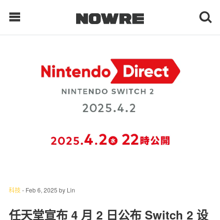
每日鲜榨
现客视点
每日栏目
时 尚
球 鞋
生 活
科技
-
Feb 6, 2025
by
Lin
科 技
任天堂宣布 4 月 2 日公布 Switch 2 设