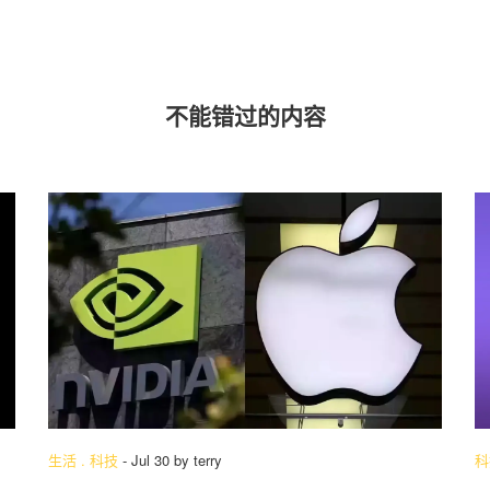
不能错过的内容
生活
.
科技
-
Jul 30
by
terry
科