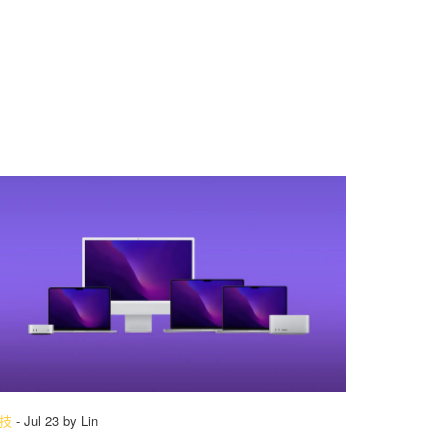
技
-
Jul 23
by
Lin