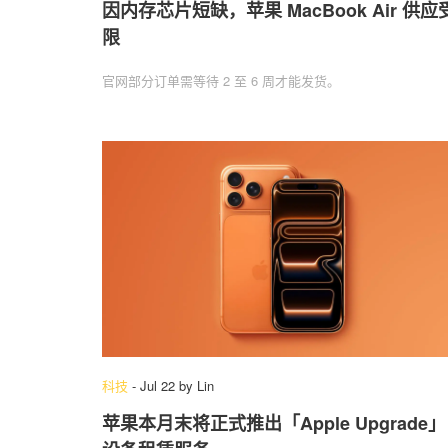
因内存芯片短缺，苹果 MacBook Air 供应
限
官网部分订单需等待 2 至 6 周才能发货。
科技
-
Jul 22
by
Lin
苹果本月末将正式推出「Apple Upgrade」