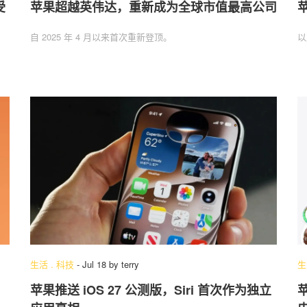
受
苹果超越英伟达，重新成为全球市值最高公司
自 2025 年 4 月以来首次重新登顶。
以
生活
.
科技
-
Jul 18
by
terry
生
苹果推送 iOS 27 公测版，Siri 首次作为独立