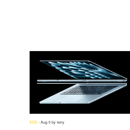
科技
-
Aug 5
by
terry