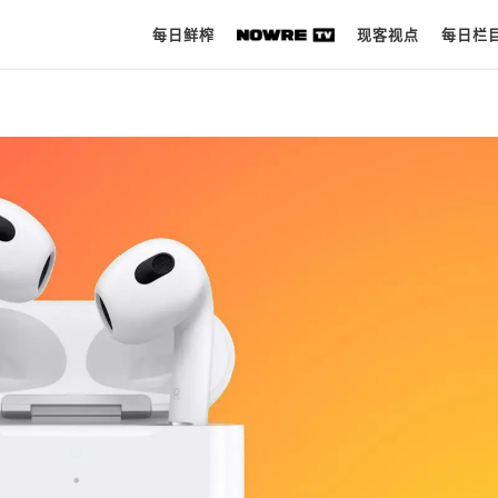
每日鲜榨
现客视点
每日栏
每日鲜榨
现客视点
每日栏目
时 尚
球 鞋
生 活
科 技