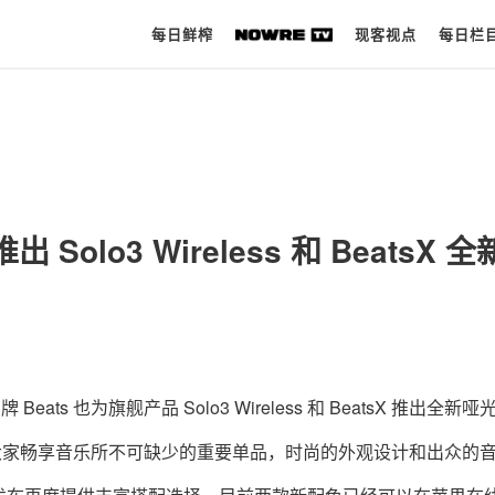
每日鲜榨
现客视点
每日栏
每日鲜榨
现客视点
出 Solo3 Wireless 和 BeatsX 
每日栏目
时 尚
球 鞋
生 活
ats 也为旗舰产品 Solo3 Wireless 和 BeatsX 推出全新哑
科 技
tsX 已经是大家畅享音乐所不可缺少的重要单品，时尚的外观设计和出众的