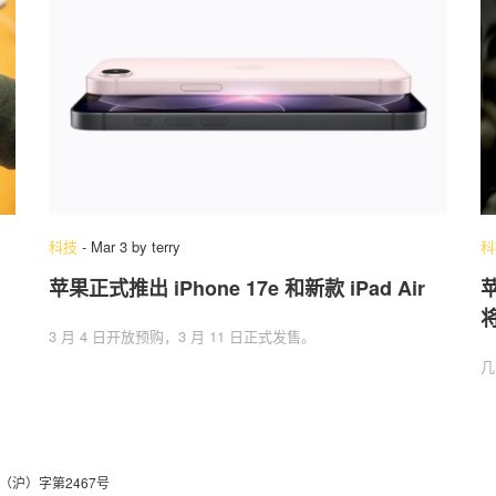
科技
-
Mar 3
by
terry
科
，
苹果正式推出 iPhone 17e 和新款 iPad Air
苹
将
3 月 4 日开放预购，3 月 11 日正式发售。
几
（沪）字第2467号