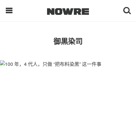
每日鲜榨
御黒染司
现客视点
每日栏目
时 尚
球 鞋
生 活
科 技