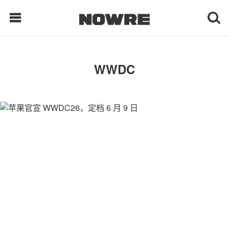
每日鲜榨
WWDC
现客视点
每日栏目
时 尚
球 鞋
生 活
科 技