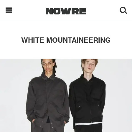
每日鲜榨
WHITE MOUNTAINEERING
现客视点
每日栏目
时 尚
球 鞋
生 活
科 技