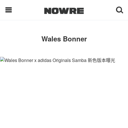
每日鲜榨
Wales Bonner
现客视点
每日栏目
时 尚
球 鞋
生 活
科 技