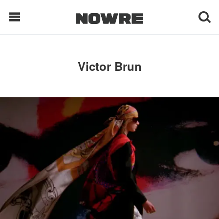
每日鲜榨
Victor Brun
现客视点
每日栏目
时 尚
球 鞋
生 活
科 技