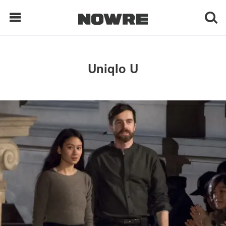
每日鲜榨
Uniqlo U
现客视点
每日栏目
时 尚
球 鞋
生 活
科 技