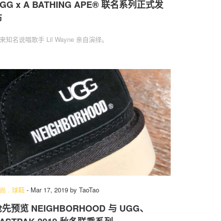
GG x A BATHING APE® 联名系列正式发
布
来知名说唱歌手 Lil Wayne 亲自演绎。
尚
.
球鞋
-
Mar 17, 2019
by
TaoTao
先预览 NEIGHBORHOOD 与 UGG、