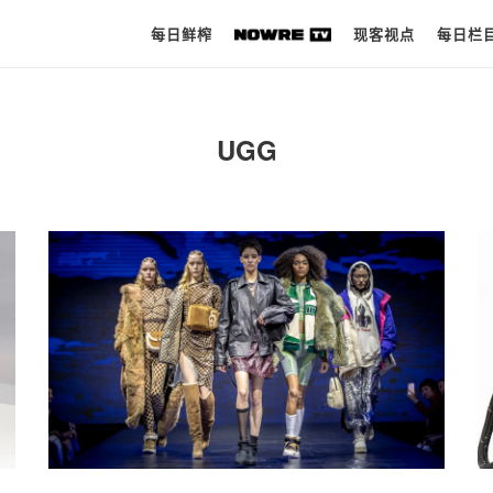
每日鲜榨
现客视点
每日栏
每日鲜榨
UGG
现客视点
每日栏目
时 尚
球 鞋
生 活
科 技