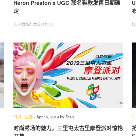
售
Heron Preston x UGG 联名鞋款发售日期确
U
定
入手秀场鞋款最佳机会。
找
时尚
.
生活
-
Apr 15, 2019
by
Stan
时
屯
时尚秀场的魅力，三里屯太古里摩登派对惊艳
抢