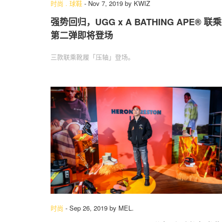
时尚
.
球鞋
-
Nov 7, 2019
by
KWIZ
强势回归，UGG x A BATHING APE® 联乘
第二弹即将登场
三款联乘靴履「压轴」登场。
时尚
-
Sep 26, 2019
by
MEL.