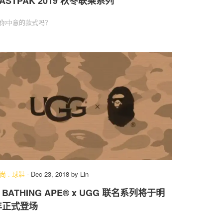
ASTPAK 2019 秋冬联乘系列
你中意的款式吗？
尚
.
球鞋
-
Dec 23, 2018
by
Lin
 BATHING APE® x UGG 联名系列将于明
年正式登场