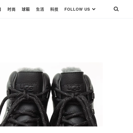
目
时尚
球鞋
生活
科技
FOLLOW US