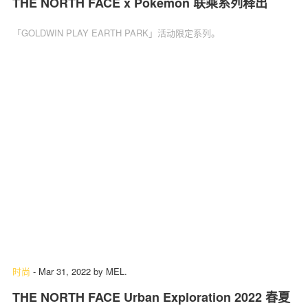
THE NORTH FACE x Pokémon 联乘系列释出
「GOLDWIN PLAY EARTH PARK」活动限定系列。
时尚
-
Mar 31, 2022
by
MEL.
THE NORTH FACE Urban Exploration 2022 春夏