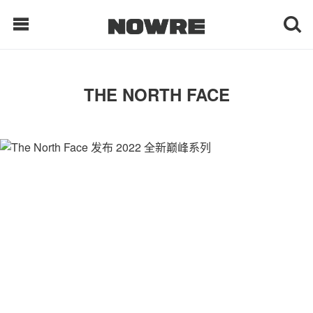
每日鲜榨
THE NORTH FACE
现客视点
每日栏目
时 尚
球 鞋
生 活
科 技